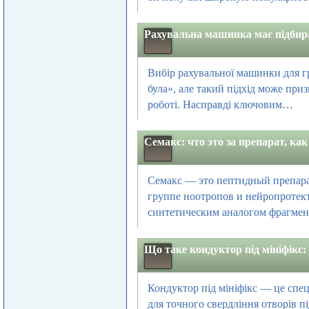
Рахувальна машинка має підбир
Вибір рахувальної машинки для г
була», але такий підхід може приз
роботі. Насправді ключовим…
Семакс: что это за препарат, как
Семакс — это пептидный препара
группе ноотропов и нейропротект
синтетическим аналогом фрагме
Що таке кондуктор під мініфікс:
Кондуктор під мініфікс — це спец
для точного свердління отворів пі