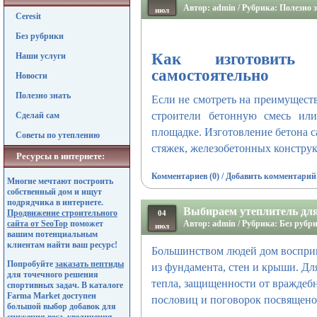
Автор: admin / Рубрика:
Полезно 
июл
Ceresit
Без рубрики
Как изготовить
Наши услуги
самостоятельно
Новости
Полезно знать
Если не смотреть на преимущест
строители бетонную смесь или
Сделай сам
площадке. Изготовление бетона с
Советы по утеплению
стяжек, железобетонных конструк
Ресурсы в интернете:
Комментариев (0)
/
Добавить комментарий
Многие мечтают построить
собственный дом и ищут
подрядчика в интернете.
Выбираем утеплитель дл
Продвижение строительного
04
сайта от SeoTop
поможет
Автор: admin / Рубрика: Без рубр
июл
вашим потенциальным
клиентам найти ваш ресурс!
Большинством людей дом восприни
Попробуйте
заказать пептиды
из фундамента, стен и крыши. Дл
для точечного решения
тепла, защищенности от враждеб
спортивных задач. В каталоге
Farma Market доступен
пословиц и поговорок посвящено
большой выбор добавок для