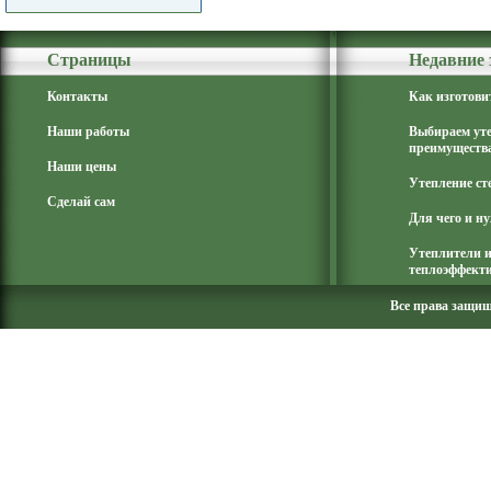
Страницы
Недавние 
Контакты
Как изготови
Наши работы
Выбираем ут
преимущества
Наши цены
Утепление ст
Сделай сам
Для чего и н
Утеплители и
теплоэффекти
Все права защи