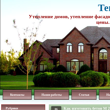
Те
Утепление домов, утепление фасадо
цены.
Контакты
Наши работы
Статьи
Н
Рубрики
Как изготовить бетон М 
06