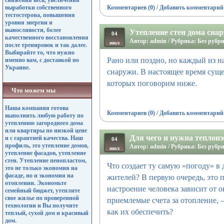
снижения веса, увеличения
выработки собственного
Комментариев (0)
/
Добавить комментарий
тестостерона, повышения
уровня энергии и
выносливости, более
Утепление стен дома сна
04
качественного восстановления
Автор: admin / Рубрика: Без рубр
июл
после тренировок и так далее.
Выбирайте то, что нужно
Рано или поздно, но каждый из н
именно вам, с доставкой по
Украине.
снаружи. В настоящее время суще
которых поговорим ниже.
Что можем мы
Наша компания готова
Комментариев (0)
/
Добавить комментарий
выполнить любую работу по
утеплению загородного дома
или квартиры по низкой цене
Для чего и нужна теплои
и с гарантией качества. Наш
04
профиль, это утепление домов,
Автор: admin / Рубрика: Без рубр
июл
утепление фасадов, утепление
стен. Утепление пенопластом,
Что создает ту самую «погоду» в 
это не только экономия на
фасаде, но и экономия на
жителей? В первую очередь, это 
отоплении. Экономьте
настроение человека зависит от о
семейный бюджет, утеплите
свое жилье по проверенной
приемлемые счета за отопление, –
технологии и Вы получите
как их обеспечить?
теплый, сухой дом и красивый
дом.