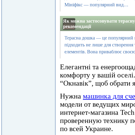
Мініфікс — популярний вид…
Як можна застосовувати терасн
рекомендації
Терасна дошка — це популярний 
підходить не лише для створення 
елементів. Вона приваблює своє
Елегантні та енергооща
комфорту у вашій оселі.
“Окнавік”, щоб обрати я
Нужна
машинка для сче
модели от ведущих миро
интернет-магазина Tech 
проверенную технику п
по всей Украине.