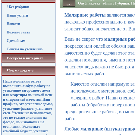
Опубликовал: admin / Рубрика:
На
окт
! Без рубрики
Малярные работы
являются зак
Наши услуги
насколько профессионально и ка
Новости
зависит общее впечатление от Ва
Полезно знать
Ведь не секрет что
малярные раб
Сделай сам
покраске или оклейке обоями ваш
Советы по утеплению
качественно будет сделан этот эт
Ресурсы в интернете:
отделки помещения, именно поэ
«наспех» ведь важно не быстрота
Что можем мы
выполняемых работ.
Наша компания готова
Качество отделки напрямую зав
выполнить любую работу по
утеплению загородного дома
используемых материалов, со
или квартиры по низкой цене
малярных работ. Наши специа
и с гарантией качества. Наш
профиль, это утепление домов,
работы (обработку поверхности
утепление фасадов, утепление
предварительные работы, во мно
стен. Утепление пенопластом,
это не только экономия на
работ.
фасаде, но и экономия на
отоплении. Экономьте
Любые
малярные (штукатурные
семейный бюджет, утеплите