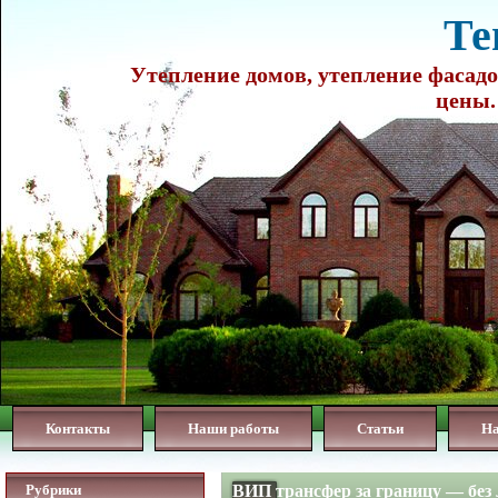
Те
Утепление домов, утепление фасадо
цены.
Контакты
Наши работы
Статьи
Н
Рубрики
ВИП трансфер за границу — без