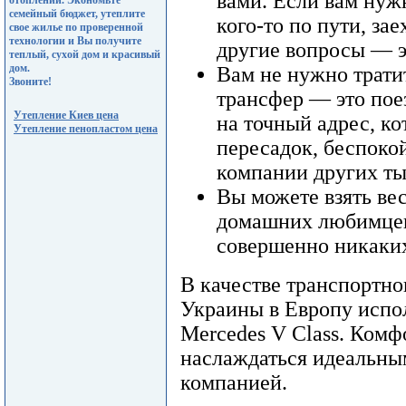
вами. Если вам нужн
отоплении. Экономьте
семейный бюджет, утеплите
кого-то по пути, за
свое жилье по проверенной
технологии и Вы получите
другие вопросы — эт
теплый, сухой дом и красивый
дом.
Вам не нужно трати
Звоните!
трансфер — это пое
Утепление Киев цена
на точный адрес, ко
Утепление пенопластом цена
пересадок, беспоко
компании других ты
Вы можете взять ве
домашних любимцев
совершенно никаки
В качестве транспортно
Украины в Европу испо
Mercedes V Class. Комф
наслаждаться идеальны
компанией.