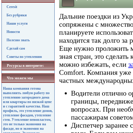
Ceresit
Дальние поездки из Ук
Без рубрики
сопряжены с множество
Наши услуги
планируете использоват
Новости
находится так долго за 
Полезно знать
Еще нужно проложить м
Сделай сам
зная стран, это сделать
Советы по утеплению
можно избежать, если
з
Ресурсы в интернете:
Comfort. Компания уже 
Что можем мы
частных международных 
Наша компания готова
Водители отлично о
выполнить любую работу по
утеплению загородного дома
границы, передвиже
или квартиры по низкой цене
и с гарантией качества. Наш
вопросах. При необ
профиль, это утепление домов,
утепление фасадов, утепление
пассажирам советом
стен. Утепление пенопластом,
Диспетчер заранее с
это не только экономия на
фасаде, но и экономия на