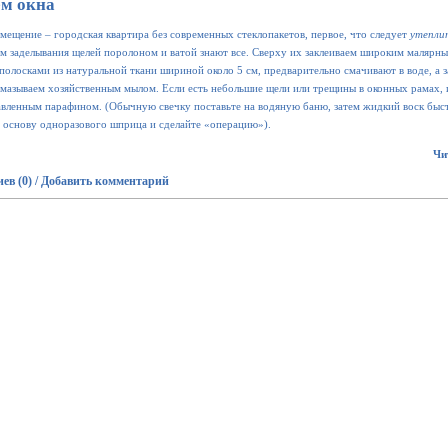
ем окна
мещение – городская квартира без современных стеклопакетов, первое, что следует
утепли
м заделывания щелей поролоном и ватой знают все.
Сверху их заклеиваем широким малярны
полосками из натуральной ткани шириной около 5 см, предварительно смачивают в воде, а 
амазываем хозяйственным мылом.
Если есть небольшие щели или трещины в оконных рамах,
лавленным парафином.
(Обычную свечку поставьте на водяную баню, затем жидкий воск быс
 основу одноразового шприца и сделайте «операцию»).
Чи
ев (0)
/
Добавить комментарий