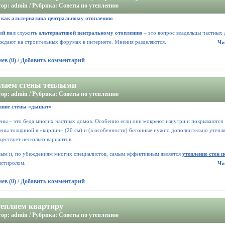
ор: admin / Рубрика:
Советы по утеплению
 как альтернатива центральному отоплению
ый пол
служить а
льтернативой центральному отоплению
– это вопрос владельцы частных
уждают на строительных форумах в интернете. Мнения разделяются.
Чи
ев (0)
/
Добавить комментарий
лаем стены теплыми
ор: admin / Рубрика:
Советы по утеплению
шние стены «дышат»
ены – это беда многих частных домов.
Особенно если они мокреют изнутри и покрываются
ены толщиной в «кирпич» (20 см) и (в особенности) бетонные нужно дополнительно утепл
ествует несколько вариантов.
ым и, по убеждениям многих специалистов, самым эффективным является
утепление стен 
истиролом.
Чи
ев (0)
/
Добавить комментарий
епляем квартиру
ор: admin / Рубрика:
Советы по утеплению