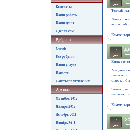
Авт
дек
Контакты
Теплый пол,
Наши работы
Может
тепл
Наши цены
активно обс
Сделай сам
Комментари
Рубрики
Ceresit
Де
14
Авт
дек
Без рубрики
Когда дома
Наши услуги
Холодные ст
Новости
плесенью.
Ст
снаружи.
Сущ
Советы по утеплению
Самым дешев
Архивы
или пенопол
Октябрь 2012
Комментари
Январь 2012
Декабрь 2011
Ут
14
Ноябрь 2011
Авт
дек