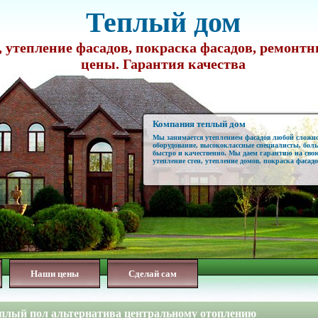
Теплый дом
 утепление фасадов, покраска фасадов, ремонт
цены. Гарантия качества
Компания теплый дом
Мы занимается утеплением фасадов любой сложн
оборудование, высококлассные специалисты, бол
быстро и качественно. Мы даем гарантию на свою
утепление стен, утепление домов, покраска фасадо
Наши цены
Сделай сам
плый пол альтернатива центральному отоплению