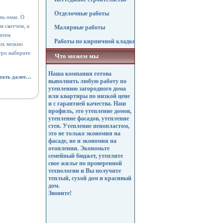
Отделочные работы
ть окна
.
О
м скотчем, а
Малярные работы
затем
Работы по кирпичной кладке
 их можно
тро наберите
Что можем мы
Наша компания готова
тать далее…
выполнить любую работу по
утеплению загородного дома
или квартиры по низкой цене
и с гарантией качества. Наш
профиль, это утепление домов,
утепление фасадов, утепление
стен. Утепление пенопластом,
это не только экономия на
фасаде, но и экономия на
отоплении. Экономьте
семейный бюджет, утеплите
свое жилье по проверенной
технологии и Вы получите
теплый, сухой дом и красивый
дом.
Звоните!