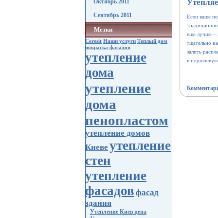
Утепля
Октябрь 2011
Сентябрь 2011
Если ваше по
традиционно
Метки
еще лучше – 
Ceresit
Наши услуги
Теплый дом
тщательно н
покраска фасадов
залить расп
утепление
в поршневую
дома
утепление
Комментари
дома
пенопластом
утепление домов
утепление
Киеве
стен
утепление
фасадов
фасад
здания
Утепление Киев цена